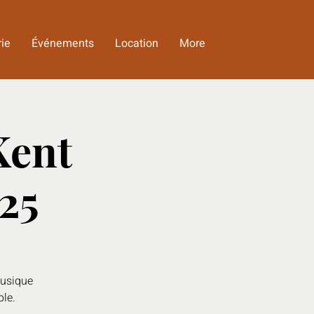
rie
Événements
Location
More
Kent
25
musique
le.