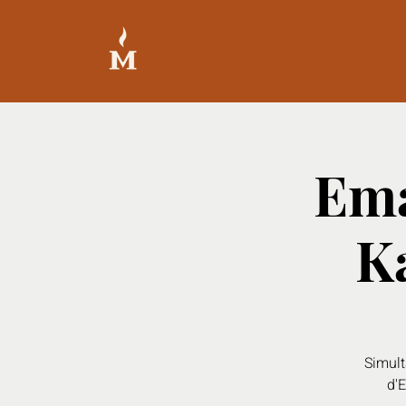
Ema
Ka
Simult
d'