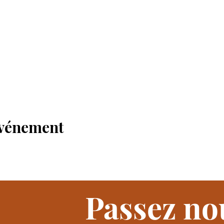
événement
Passez nou