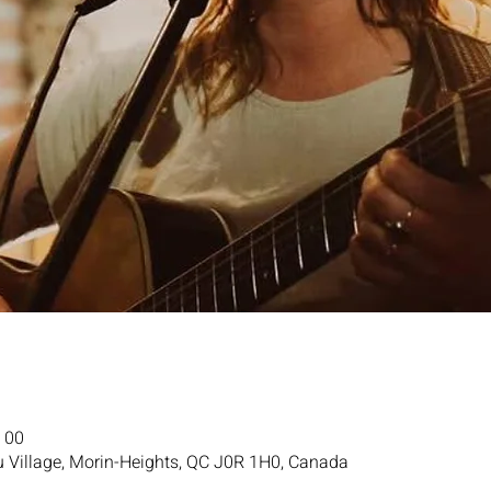
h 00
u Village, Morin-Heights, QC J0R 1H0, Canada