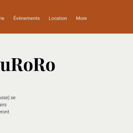
rie
Événements
Location
More
 RuRoRo
asse) se
airs
eront