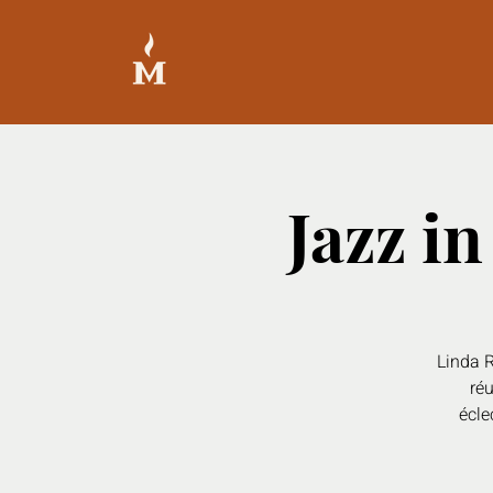
Jazz i
Linda R
réu
écle