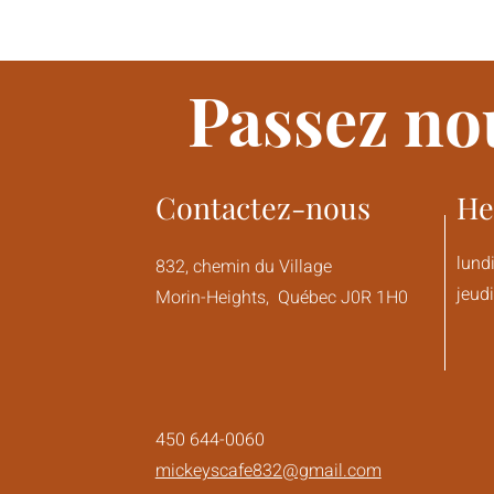
Passez nou
Contactez-nous
He
lund
832, chemin du Village
jeud
Morin-Heights, Québec J0R 1H0
450 644-0060
mickeyscafe832@gmail.com